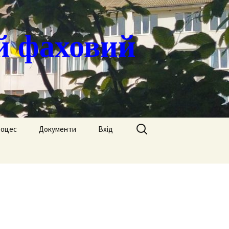
й фаховий
Пошук:
роцес
Документи
Вхід
Державні закупівлі
ація
Положення
я
Атестація
Обгрунтування
Атестація викладачів
процедур закупівлі
Педагогічний Оскар
Нормативні документи
Звіти