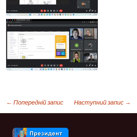
Навігація
←
Попередній запис
Наступний запис
→
по