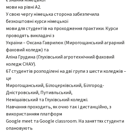
мови на рівні А2.
У свою чергу німецька сторона забезпечила
безкоштовні курси німецької
мови для студентів на проходження практики. Курси
проводять викладачі з
України – Оксана Гаврилюк (Мирогощанський аграрний
фаховий коледж) та
Аліна Грудина (Глухівський агротехнічний фаховий
коледж СНАУ).
67 студентів розподілені на дві групи з шести коледжів –
це
Мирогощанський, Білоцерківський, Білгород-
Дністровський, Путивльський,
Немішаївський та Глухівський коледжі.
Навчання проходить, як очно так і дистанційно, з
використанням платформ
Google meet та Google classroom. На заняттях студенти
опановують