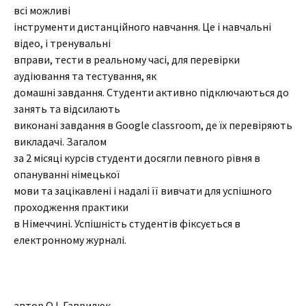
всі можливі
інструменти дистанційного навчання. Це і навчальні
відео, і тренувальні
вправи, тести в реальному часі, для перевірки
аудіювання та тестування, як
домашні завдання. Студенти активно підключаються до
занять та відсилають
виконані завдання в Google classroom, де їх перевіряють
викладачі. Загалом
за 2 місяці курсів студенти досягли певного рівня в
опануванні німецької
мови та зацікавлені і надалі її вивчати для успішного
проходження практики
в Німеччині. Успішність студентів фіксується в
електронному журналі.
автор О.І. Гаврилюк