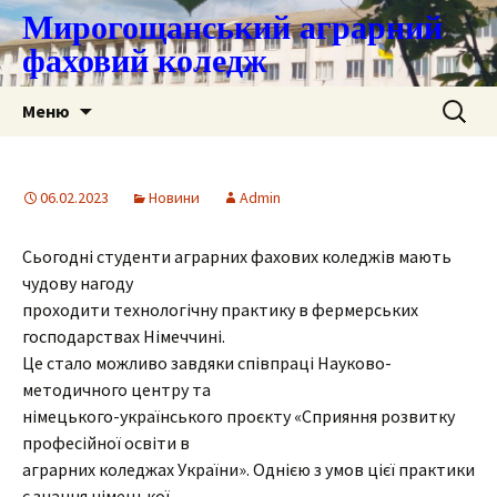
Мирогощанський аграрний
фаховий коледж
Перейти
Пошук:
Меню
до
контенту
06.02.2023
Новини
Admin
Сьогодні студенти аграрних фахових коледжів мають
чудову нагоду
проходити технологічну практику в фермерських
господарствах Німеччині.
Це стало можливо завдяки співпраці Науково-
методичного центру та
німецького-українського проєкту «Сприяння розвитку
професійної освіти в
аграрних коледжах України». Однією з умов цієї практики
є знання німецької