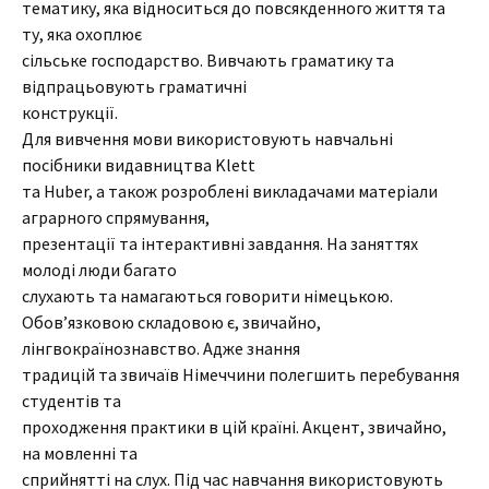
тематику, яка відноситься до повсякденного життя та
ту, яка охоплює
сільське господарство. Вивчають граматику та
відпрацьовують граматичні
конструкції.
Для вивчення мови використовують навчальні
посібники видавництва Klett
та Huber, а також розроблені викладачами матеріали
аграрного спрямування,
презентації та інтерактивні завдання. На заняттях
молоді люди багато
слухають та намагаються говорити німецькою.
Обов’язковою складовою є, звичайно,
лінгвокраїнознавство. Адже знання
традицій та звичаїв Німеччини полегшить перебування
студентів та
проходження практики в цій країні. Акцент, звичайно,
на мовленні та
сприйнятті на слух. Під час навчання використовують