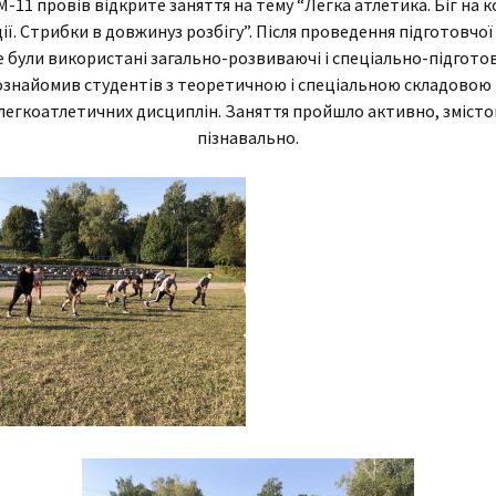
М-11 провів відкрите заняття на тему “Легка атлетика. Біг на 
ії. Стрибки в довжинуз розбігу”. Після проведення підготовчої
Cтатут закладу освіти
Анкетуван
артість навчання
Вічна пам’ять
е були використані загально-розвиваючі і спеціально-підгото
Організаційна структура
ознайомив студентів з теоретичною і спеціальною складовою
мови доступу до
коледжу
Агрономія
легкоатлетичних дисциплін. Заняття пройшло активно, змісто
авчання для осіб з
собливими потребами
пізнавально.
Наявність вакантних
Електрифікація
Гуманітарії
посад
оціальна
Бібліотека
адян
нфраструктура
Механізація
Соціально-економічна
Перелік платних послуг
Гуртожитки
МТ
Технологія
Природничо-
Кадровий склад
математична
Актова зала
типендія
хнічне
Мова освітнього
Майстрів в/н
процесу
Спортивний комплекс
абінет психолога
Фізвиховання
Медпункт
тудсамоврядування
Їдальня
иховна робота