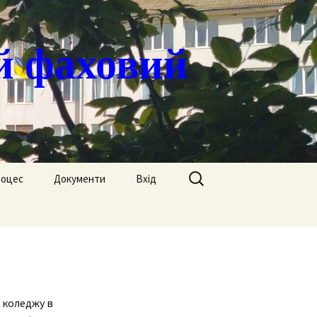
й фаховий
Пошук:
роцес
Документи
Вхід
Державні закупівлі
ація
Положення
я
Атестація
Обгрунтування
Атестація викладачів
процедур закупівлі
і коледжу в
Педагогічний Оскар
Нормативні документи
Звіти