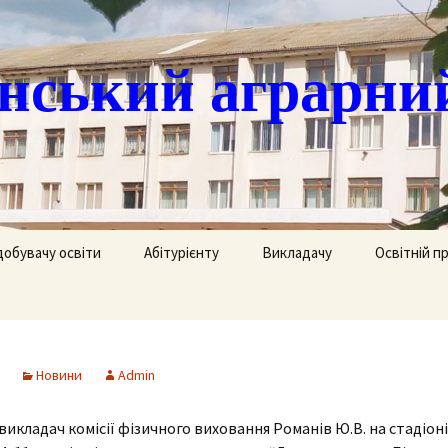
ський аграрни
добувачу освіти
Абітурієнту
Викладачу
Освітній п
ація
кринька довіри
Доступ до публічної
Охорона праці
Агрономія
інформації
часово
истанційне навчання
Цивільний захист
Електрифік
удентів
Ліцензії
Новини
Admin
озклад занять
Методична робота
Механізаці
ка
Сертифікати про
акредитацію освітньо-
 викладач комісії фізичного виховання Романів Ю.В. на стадіон
рафік екзаменів та
професійних програм
Технологія
ліків
Крок до успіху