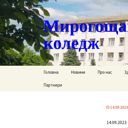
Мирогощан
коледж
Перейти
Головна
Новини
Про нас
З
до
контенту
Партнери
Публічна інформ
С
Реєстрація тим
Д
переміщених ст
14.09.2023
Р
Історична довід
14.09.2023
Г
Наша гордість
за