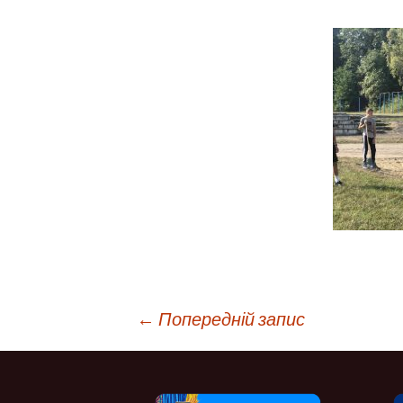
Навігація
←
Попередній запис
по