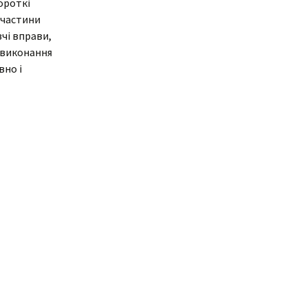
короткі
 частини
ня
Дистанційне навчання
Документи
вчі вправи,
Підвищення
 виконання
кваліфікації
Фінансова діяльність
вно і
Навчальна
Запобігання корупції
документація
Результати оцінювання
Для молодого
викладача
Графік чергування
Медогляд