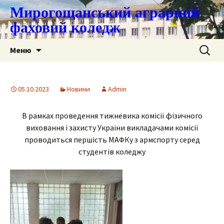
Мирогощанський аграрний
фаховий коледж
Перейти
Пошук:
Меню
до
контенту
05.10.2023
Новини
Admin
В рамках проведення тижневика комісії фізичного
виховання і захисту України викладачами комісії
проводиться першість МАФКу з армспорту серед
студентів коледжу