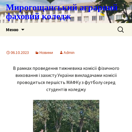
Мирогощанський аграрний
фаховий коледж
Перейти
Пошук:
Меню
до
контенту
06.10.2023
Новини
Admin
В рамках проведення тижневика комісії фізичного
виховання і захисту України викладачами комісії
проводиться першість МАФКу з футболу серед
студентів коледжу