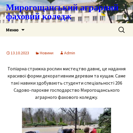
Мирогощанський аграрний
фаховий коледж
Перейти
Пошук:
Меню
до
контенту
13.10.2023
Новини
Admin
Топіарна стрижка рослин мистецтво давнє, це надання
красивої форми декоративним деревам та кущам. Саме
такі навики здобувають студенти спеціальності 206
Садово-парокве господарство Мирогощанського
аграрного фахового коледжу.