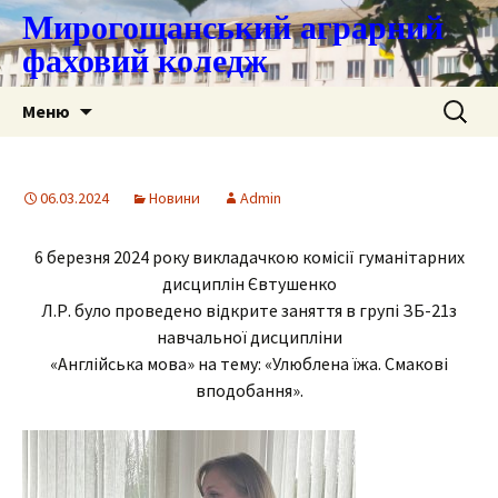
Мирогощанський аграрний
фаховий коледж
Перейти
Пошук:
Меню
до
контенту
06.03.2024
Новини
Admin
6 березня 2024 року викладачкою комісії гуманітарних
дисциплін Євтушенко
Л.Р. було проведено відкрите заняття в групі ЗБ-21з
навчальної дисципліни
«Англійська мова» на тему: «Улюблена їжа. Смакові
вподобання».