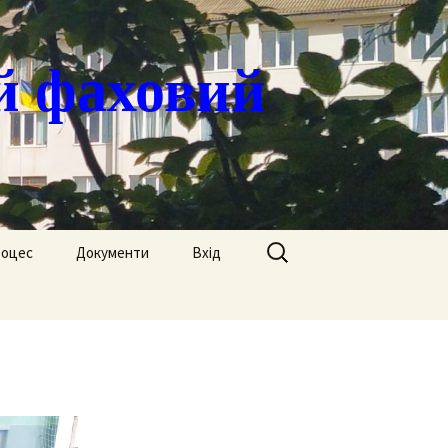
й фаховий
Пошук:
роцес
Документи
Вхід
Державні закупівлі
ація
Положення
я
Атестація
Обгрунтування
Атестація викладачів
процедур закупівлі
Педагогічний Оскар
Нормативні документи
Звіти