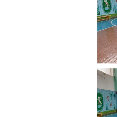
Адміністрація
В
Відділення
У
н
о
Циклові комісії
С
Звернення гром
і
Кадровий склад
Н
Відомості про
С
матеріально-те
забезпечення
К
С
В