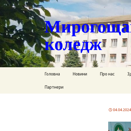
Мирогощан
коледж
Перейти
Головна
Новини
Про нас
З
до
контенту
Партнери
Публічна інформ
С
Реєстрація тим
Д
переміщених ст
04.04.2024
Р
Історична довід
Г
Наша гордість
за