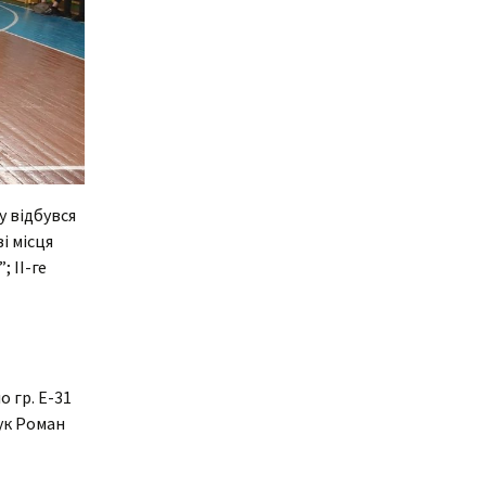
у відбувся
і місця
 ІІ-ге
 гр. Е-31
чук Роман