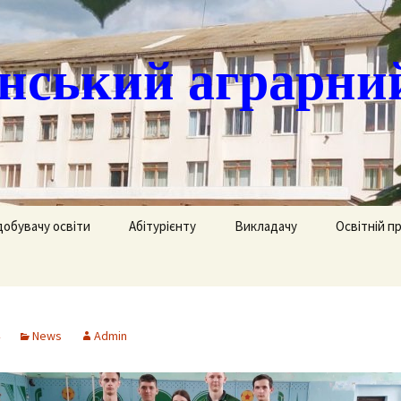
ський аграрни
добувачу освіти
Абітурієнту
Викладачу
Освітній п
ація
кринька довіри
Доступ до публічної
Охорона праці
Агрономія
інформації
часово
истанційне навчання
Цивільний захист
Електрифік
удентів
Ліцензії
News
Admin
озклад занять
Методична робота
Механізаці
ка
Сертифікати про
акредитацію освітньо-
рафік екзаменів та
професійних програм
Технологія
ліків
Крок до успіху