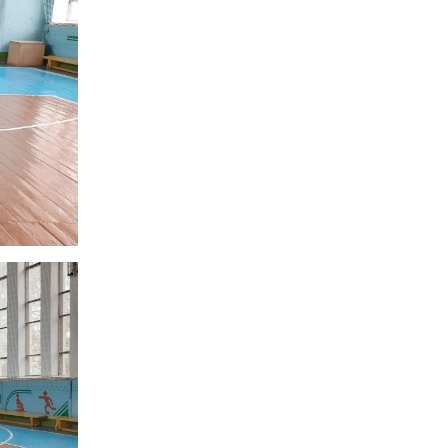
ня
Дистанційне навчання
Документи
Підвищення
кваліфікації
Фінансова діяльність
Навчальна
Запобігання корупції
документація
Результати оцінювання
Для молодого
викладача
Графік чергування
Медогляд