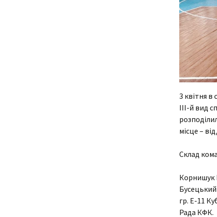
3 квітня в
ІІІ-й вид 
розподілил
місце – від
Склад ком
Корнишук В
Бусецький 
гр. Е-11 К
Рада КФК.