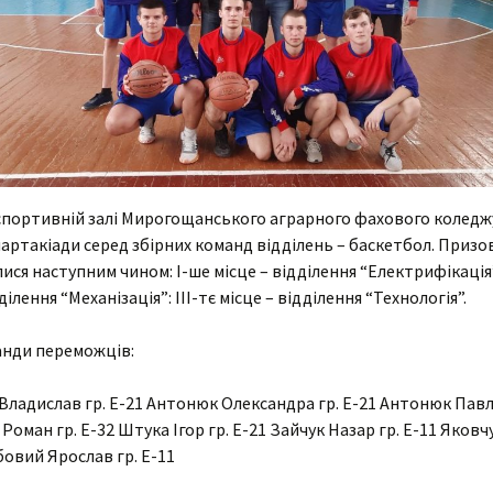
 спортивній залі Мирогощанського аграрного фахового коледж
спартакіади серед збірних команд відділень – баскетбол. Призов
ися наступним чином: І-ше місце – відділення “Електрифікація”;
ділення “Механізація”: ІІІ-тє місце – відділення “Технологія”.
анди переможців:
ладислав гр. Е-21 Антонюк Олександра гр. Е-21 Антонюк Павло
Роман гр. Е-32 Штука Ігор гр. Е-21 Зайчук Назар гр. Е-11 Яков
убовий Ярослав гр. Е-11