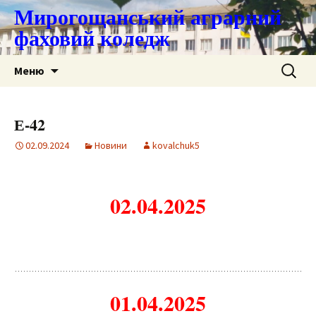
Мирогощанський аграрний
фаховий коледж
Перейти
Пошук:
Меню
до
контенту
Е-42
02.09.2024
Новини
kovalchuk5
02.04.2025
01.04.2025