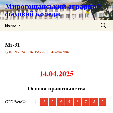
Мирогощанський аграрний
фаховий коледж
Перейти
Пошук:
Меню
до
контенту
Мз-31
02.09.2024
Новини
kovalchuk5
14.04.2025
Основи правознавства
СТОРІНКИ:
1
2
3
4
5
6
7
8
9