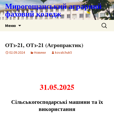
Мирогощанський аграрний
фаховий коледж
Перейти
Пошук:
Меню
до
контенту
ОТз-21, ОТз-21 (Агропрактик)
02.09.2024
Новини
kovalchuk5
31.05.2025
Сільськогосподарські машини та їх
використання