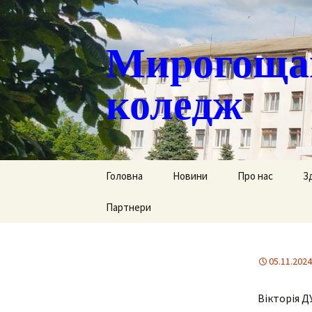
Мирогощан
коледж
Перейти
Головна
Новини
Про нас
З
до
контенту
Партнери
Публічна інформ
С
Реєстрація тим
Д
переміщених ст
05.11.2024
Р
Історична довід
Вікторія 
Г
Наша гордість
за