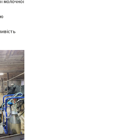
ої молочної
ня
Дистанційне навчання
Документи
єю
Підвищення
кваліфікації
Фінансова діяльність
ливість
Навчальна
Запобігання корупції
документація
Результати оцінювання
Для молодого
викладача
Графік чергування
Медогляд