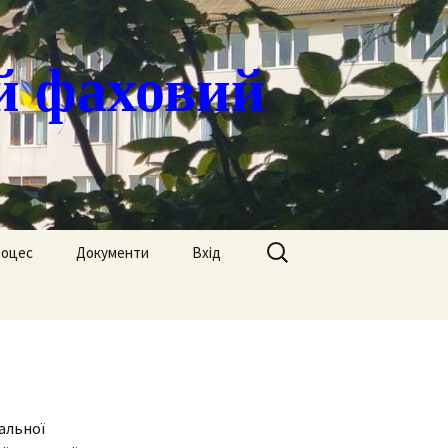
й фаховий
Пошук:
роцес
Документи
Вхід
Державні закупівлі
ація
Положення
я
Атестація
Обгрунтування
Атестація викладачів
процедур закупівлі
альної
Педагогічний Оскар
Нормативні документи
Звіти