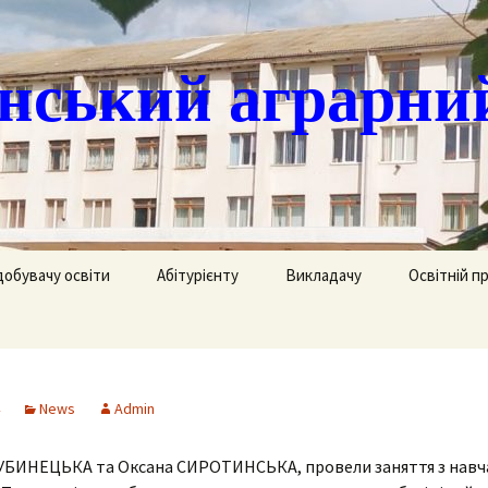
ський аграрни
добувачу освіти
Абітурієнту
Викладачу
Освітній п
ація
кринька довіри
Доступ до публічної
Охорона праці
Агрономія
інформації
часово
истанційне навчання
Цивільний захист
Електрифік
удентів
Ліцензії
News
Admin
озклад занять
Методична робота
Механізаці
ка
Сертифікати про
акредитацію освітньо-
ДУБИНЕЦЬКА та Оксана СИРОТИНСЬКА, провели заняття з навч
рафік екзаменів та
професійних програм
Технологія
ліків
Крок до успіху