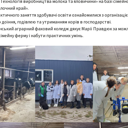
Технологія виробництва молока та яловичини» на базі сімейн
лочний край».
Cтатут закладу освіти
Анкетуван
артість навчання
Вічна пам’ять
актичного заняття здобувачі освіти ознайомилися з організаці
Організаційна структура
доїння, годівлею та утриманням корів в господарстві.
мови доступу до
коледжу
Агрономія
ський аграрний фаховий коледж дякує Марії Правдюк за мож
авчання для осіб з
собливими потребами
сімейну ферму і набути практичних умінь.
Наявність вакантних
Електрифікація
Гуманітарії
посад
оціальна
Бібліотека
адян
нфраструктура
Механізація
Соціально-економічна
Перелік платних послуг
Гуртожитки
МТ
Технологія
Природничо-
Кадровий склад
математична
Актова зала
типендія
хнічне
Мова освітнього
Майстрів в/н
процесу
Спортивний комплекс
абінет психолога
Фізвиховання
Медпункт
тудсамоврядування
Їдальня
иховна робота