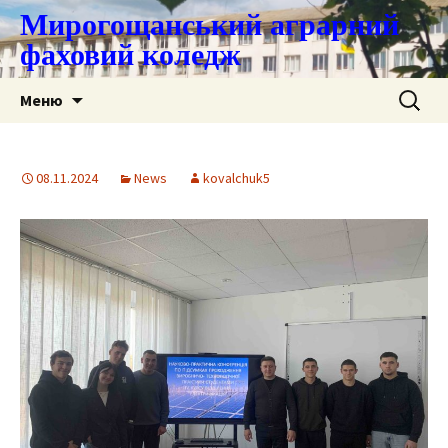
Мирогощанський аграрний
фаховий коледж
Перейти
Пошук:
Меню
до
контенту
08.11.2024
News
kovalchuk5