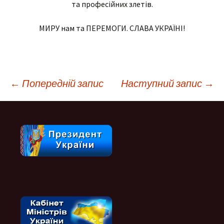
та професійних злетів.
МИРУ нам та ПЕРЕМОГИ. СЛАВА УКРАЇНІ!
Навігація
←
Попередній запис
Наступний запис
→
по
запису