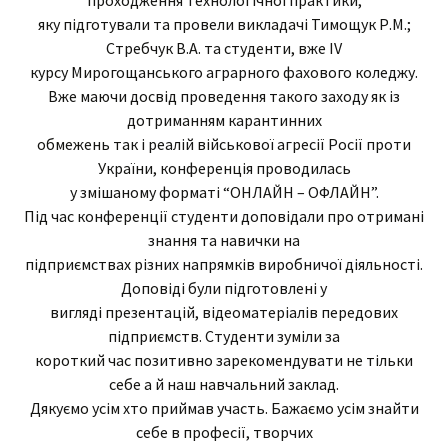
яку підготували та провели викладачі Тимощук Р.М.;
Стребчук В.А. та студенти, вже ІV
курсу Мирогощанського аграрного фахового коледжу.
Вже маючи досвід проведення такого заходу як із
дотриманням карантинних
обмежень так і реалій військової агресії Росії проти
України, конференція проводилась
у змішаному форматі “ОНЛАЙН – ОФЛАЙН”.
Під час конференції студенти доповідали про отримані
знання та навички на
підприємствах різних напрямків виробничої діяльності.
Доповіді були підготовлені у
вигляді презентацій, відеоматеріалів передових
підприємств. Студенти зуміли за
короткий час позитивно зарекомендувати не тільки
себе а й наш навчальний заклад.
Дякуємо усім хто приймав участь. Бажаємо усім знайти
себе в професії, творчих