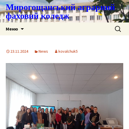
Мирогощанський аграрний
фаховий коледж
Перейти
Пошук:
Меню
до
контенту
23.11.2024
News
kovalchuk5