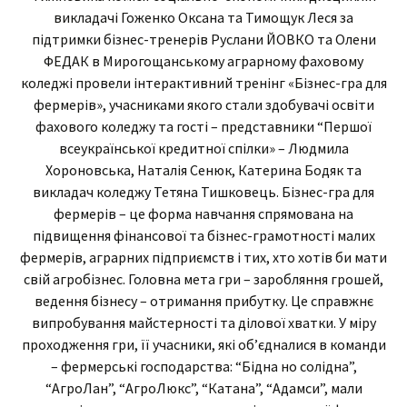
викладачі Гоженко Оксана та Тимощук Леся за
підтримки бізнес-тренерів Руслани ЙОВКО та Олени
ФЕДАК в Мирогощанському аграрному фаховому
коледжі провели інтерактивний тренінг «Бізнес-гра для
фермерів», учасниками якого стали здобувачі освіти
фахового коледжу та гості – представники “Першої
всеукраїнської кредитної спілки» – Людмила
Хороновська, Наталія Сенюк, Катерина Бодяк та
викладач коледжу Тетяна Тишковець. Бізнес-гра для
фермерів – це форма навчання спрямована на
підвищення фінансової та бізнес-грамотності малих
фермерів, аграрних підприємств і тих, хто хотів би мати
свій агробізнес. Головна мета гри – заробляння грошей,
ведення бізнесу – отримання прибутку. Це справжнє
випробування майстерності та ділової хватки. У міру
проходження гри, її учасники, які об’єдналися в команди
– фермерські господарства: “Бідна но солідна”,
“АгроЛан”, “АгроЛюкс”, “Катана”, “Адамси”, мали