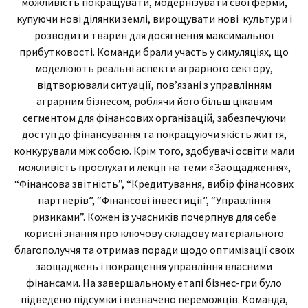
можливість покращувати, модернізувати свої ферми,
купуючи нові ділянки землі, вирощувати нові культури і
розводити тварин для досягнення максимальної
прибутковості. Команди брали участь у симуляціях, що
моделюють реальні аспекти аграрного сектору,
відтворювали ситуації, пов’язані з управлінням
аграрним бізнесом, роблячи його більш цікавим
сегментом для фінансових організацій, забезпечуючи
доступ до фінансування та покращуючи якість життя,
конкурували між собою. Крім того, здобувачі освіти мали
можливість прослухати лекції на теми «Заощадження»,
“Фінансова звітність”, “Кредитування, вибір фінансових
партнерів”, “Фінансові інвестиції”, “Управління
ризиками”. Кожен із учасників почерпнув для себе
корисні знання про ключову складову матеріального
благополуччя та отримав поради щодо оптимізації своїх
заощаджень і покращення управління власними
фінансами. На завершальному етапі бізнес-гри було
підведено підсумки і визначено переможців. Команда,