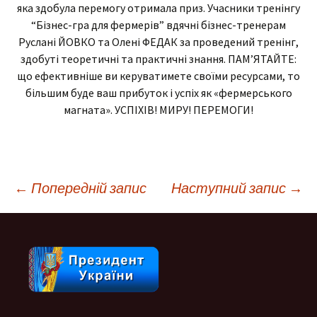
яка здобула перемогу отримала приз. Учасники тренінгу
“Бізнес-гра для фермерів” вдячні бізнес-тренерам
Руслані ЙОВКО та Олені ФЕДАК за проведений тренінг,
здобуті теоретичні та практичні знання. ПАМ’ЯТАЙТЕ:
що ефективніше ви керуватимете своїми ресурсами, то
більшим буде ваш прибуток і успіх як «фермерського
магната». УСПІХІВ! МИРУ! ПЕРЕМОГИ!
Навігація
←
Попередній запис
Наступний запис
→
по
запису