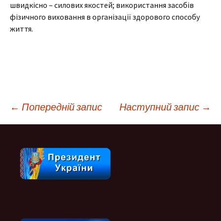
швидкісно – силових якостей; використання засобів
фізичного виховання в організації здорового способу
життя.
Навігація
←
Попередній запис
Наступний запис
→
по
запису