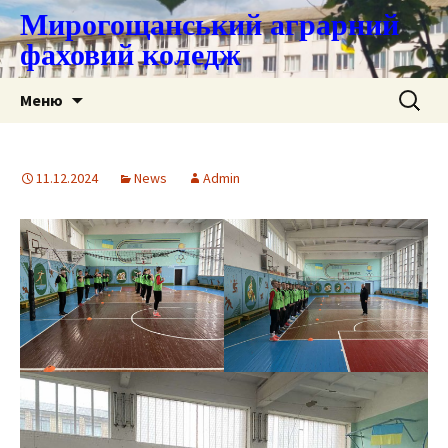
Мирогощанський аграрний
фаховий коледж
Перейти
Пошук:
Меню
до
контенту
11.12.2024
News
Admin