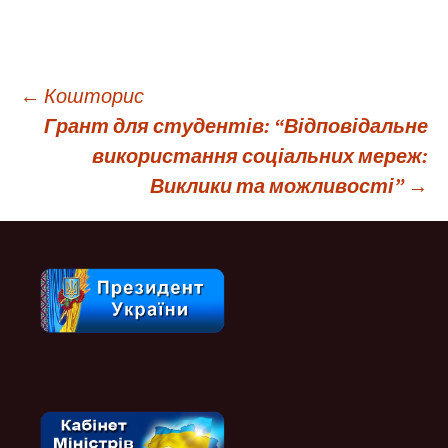
Навігація
←
Кошторис
Грант для студентів: “Відповідальне
по
використання соціальних мереж:
Виклики та можливості”
→
запису