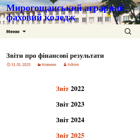
Мирогощанський аграрний
фаховий коледж
Перейти
Пошук:
Меню
до
контенту
Звіти про фінансові результати
31.01.2025
Новини
Admin
Звіт
2022
Звіт 2023
Звіт 2024
Звіт 2025