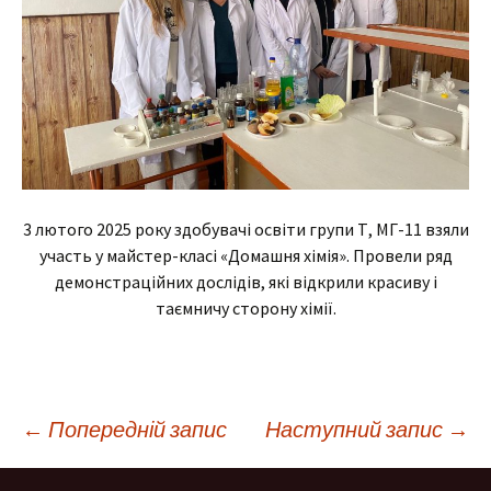
3 лютого 2025 року здобувачі освіти групи Т, МГ-11 взяли
участь у майстер-класі «Домашня хімія». Провели ряд
демонстраційних дослідів, які відкрили красиву і
таємничу сторону хімії.
Навігація
←
Попередній запис
Наступний запис
→