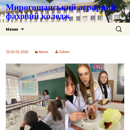
Мирогощанський аграрний
фаховий коледж
Перейти
Пошук:
Меню
до
контенту
03.02.2025
News
Admin