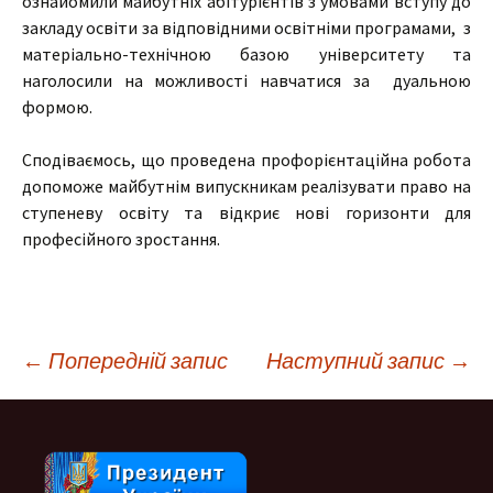
ознайомили майбутніх абітурієнтів з умовами вступу до
закладу освіти за відповідними освітніми програмами, з
матеріально-технічною базою університету та
наголосили на можливості навчатися за дуальною
формою.
Сподіваємось, що проведена профорієнтаційна робота
допоможе майбутнім випускникам реалізувати право на
ступеневу освіту та відкриє нові горизонти для
професійного зростання.
Навігація
←
Попередній запис
Наступний запис
→
по