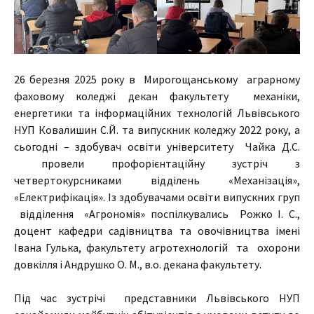
26 березня 2025 року в Мирогощанському аграрному
фаховому коледжі декан факультету механіки,
енергетики та інформаційних технологій Львівського
НУП Ковалишин С.Й. та випускник коледжу 2022 року, а
сьогодні – здобувач освіти університету Чайка Д.С.
провели профорієнтаційну зустріч з
четвертокурсниками відділень «Механізація»,
«Електрифікація». Із здобувачами освіти випускних груп
відділення «Агрономія» поспілкувались Рожко І. С.,
доцент кафедри садівництва та овочівництва імені
Івана Гулька, факультету агротехнологій та охорони
довкілля і Андрушко О. М., в.о. декана факультету.
Під час зустрічі представники Львівського НУП