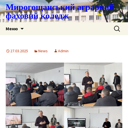
Мирогощанський аграрний
фаховий коледж
Перейти
Пошук:
Меню
до
контенту
27.03.2025
News
Admin