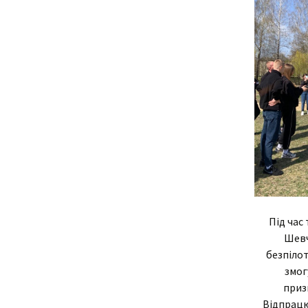
Під час
Шевч
безпілот
змог
приз
Відпрацю