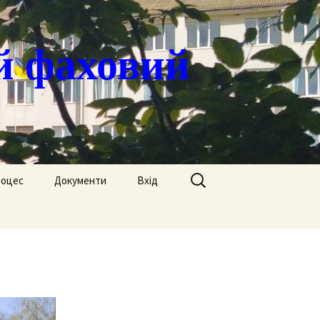
й фаховий
Пошук:
роцес
Документи
Вхід
Державні закупівлі
ація
Положення
я
Атестація
Обгрунтування
Атестація викладачів
процедур закупівлі
Педагогічний Оскар
Нормативні документи
Звіти