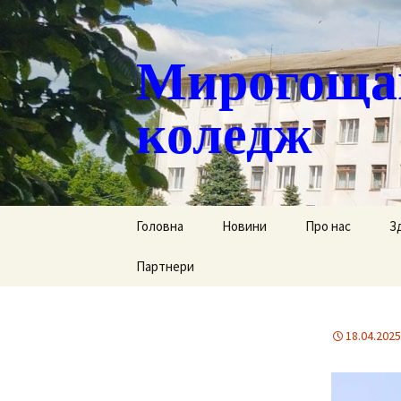
Мирогощан
коледж
Перейти
Головна
Новини
Про нас
З
до
контенту
Партнери
Публічна інформ
С
Реєстрація тим
Д
переміщених ст
18.04.2025
Р
Історична довід
Г
Наша гордість
за