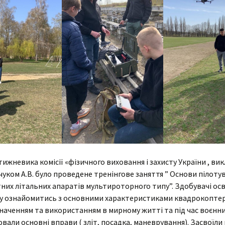
 тижневика комісії «фізичного виховання і захисту України , ви
уком А.В. було проведене тренінгове заняття ” Основи пілоту
них літальних апаратів мультироторного типу”. Здобувачі ос
у ознайомитись з основними характеристиками квадрокоптері
наченням та використанням в мирному житті та під час воєнних
вали основні вправи ( зліт, посадка, маневрування). Засвоїли