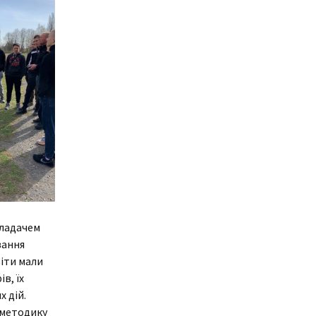
кладачем
вання
віти мали
в, їх
 дій.
 методику