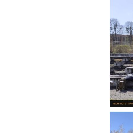
Адміністрація
В
Відділення
У
н
о
Циклові комісії
С
Звернення гром
і
Кадровий склад
Н
Відомості про
С
матеріально-те
забезпечення
К
С
В