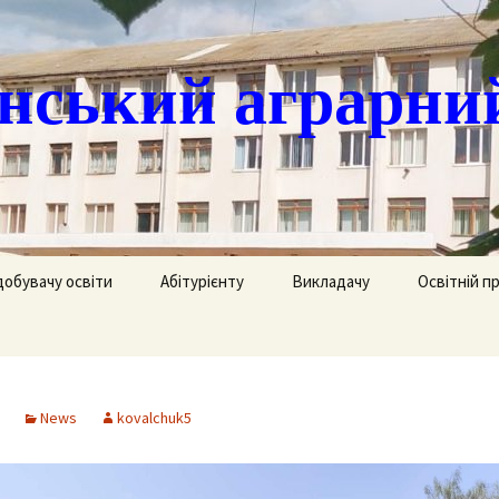
ський аграрни
добувачу освіти
Абітурієнту
Викладачу
Освітній п
ація
кринька довіри
Доступ до публічної
Охорона праці
Агрономія
інформації
часово
истанційне навчання
Цивільний захист
Електрифік
удентів
Ліцензії
News
kovalchuk5
озклад занять
Методична робота
Механізаці
ка
Сертифікати про
акредитацію освітньо-
рафік екзаменів та
професійних програм
Технологія
ліків
Крок до успіху