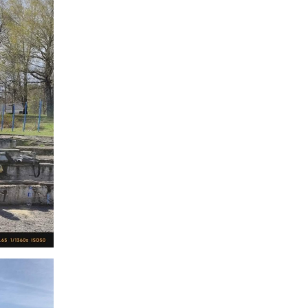
ня
Дистанційне навчання
Документи
Підвищення
кваліфікації
Фінансова діяльність
Навчальна
Запобігання корупції
документація
Результати оцінювання
Для молодого
викладача
Графік чергування
Медогляд