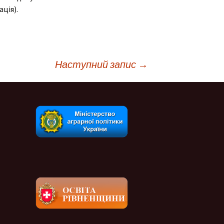
ція).
Наступний запис
→