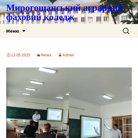
Мирогощанський аграрний
фаховий коледж
Перейти
Пошук:
Меню
до
контенту
13.05.2025
News
Admin