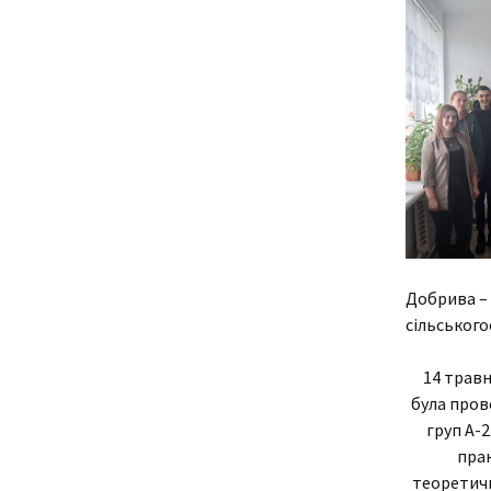
Адміністрація
В
Відділення
У
н
о
Циклові комісії
С
Звернення гром
і
Кадровий склад
Н
Відомості про
С
Добрива –
матеріально-те
сільського
забезпечення
К
14 травн
С
була прове
груп А-2
В
прак
теоретичн