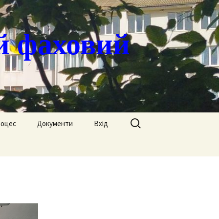
й фаховий
Пошук:
роцес
Документи
Вхід
Державні закупівлі
ація
Положення
я
Атестація
Обгрунтування
Атестація викладачів
процедур закупівлі
Педагогічний Оскар
Нормативні документи
Звіти