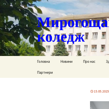
Мирогощан
коледж
Перейти
Головна
Новини
Про нас
З
до
контенту
Партнери
Публічна інформ
С
Реєстрація тим
Д
переміщених ст
15.05.2025
Р
Історична довід
Г
Наша гордість
за