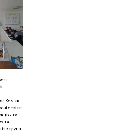
ня
Дистанційне навчання
Документи
Підвищення
кваліфікації
Фінансова діяльність
Навчальна
Запобігання корупції
документація
Результати оцінювання
Для молодого
викладача
Графік чергування
Медогляд
сті
ї.
ою Хом’як
вачі освіти
екціях та
их та
віти групи