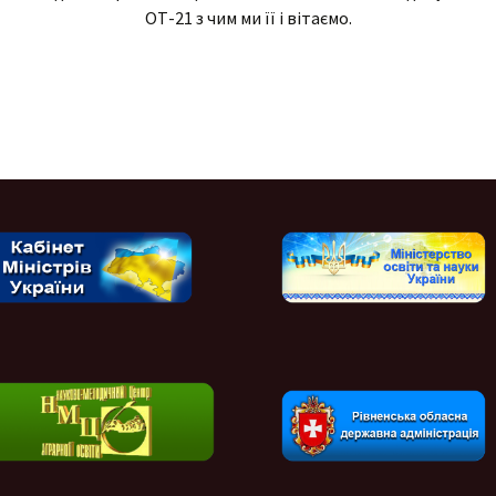
ОТ-21 з чим ми її і вітаємо.