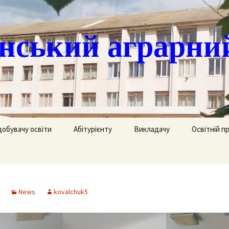
ський аграрни
добувачу освіти
Абітурієнту
Викладачу
Освітній п
ація
кринька довіри
Доступ до публічної
Охорона праці
Агрономія
інформації
часово
истанційне навчання
Цивільний захист
Електрифік
удентів
Ліцензії
News
kovalchuk5
озклад занять
Методична робота
Механізаці
ка
Сертифікати про
акредитацію освітньо-
рафік екзаменів та
професійних програм
Технологія
ліків
Крок до успіху