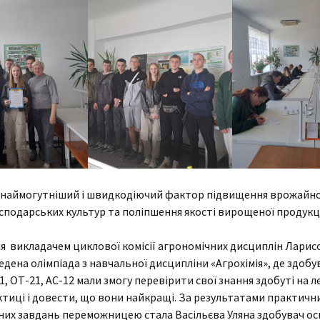
Cтатут закладу освіти
Анкетуван
артість навчання
Вічна пам’ять
Організаційна структура
мови доступу до
коледжу
Агрономія
авчання для осіб з
собливими потребами
Наявність вакантних
Електрифікація
Гуманітарії
посад
оціальна
Бібліотека
адян
нфраструктура
Механізація
Соціально-економічна
Перелік платних послуг
Гуртожитки
МТ
Технологія
Природничо-
Кадровий склад
математична
Актова зала
типендія
 наймогутніший і швидкодіючий фактор підвищення врожайно
хнічне
Мова освітнього
Майстрів в/н
сподарських культур та поліпшення якості вирощеної продукці
процесу
Спортивний комплекс
абінет психолога
Фізвиховання
я викладачем циклової комісії агрономічних дисциплін Ларис
Медпункт
тудсамоврядування
дена олімпіада з навчальної дисципліни «Агрохімія», де здобу
Їдальня
1, ОТ-21, АС-12 мали змогу перевірити свої знання здобуті на л
иховна робота
тиці і довести, що вони найкращі. За результатами практичн
их завдань переможницею стала Васільєва Уляна здобувач ос