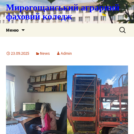
Мирогощанський аграрний
фаховий коледж
Перейти
Пошук:
Меню
до
контенту
23.09.2025
News
Admin