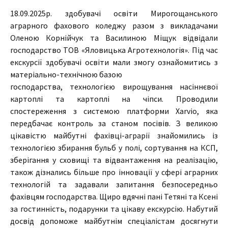
18.09.2025р. здобувачі освіти Мирогощанського
аграрного фахового коледжу разом з викладачами
Оленою Корнійчук та Василиною Міщук відвідали
господарство ТОВ «Яловицька Агротехнологія». Під час
екскурсії здобувачі освіти мали змогу ознайомитись з
матеріально-технічною базою
господарства, технологією вирощування насіннєвої
картоплі та картоплі на чіпси. Проводили
спостереження з системою платформи Xarvio, яка
передбачає контроль за станом посівів. З великою
цікавістю майбутні фахівці-аграрії знайомились із
технологією збирання бульб у полі, сортування на КСП,
зберігання у сховищі та відвантаження на реалізацію,
також дізнались більше про інновації у сфері аграрних
технологій та задавали запитання безпосередньо
фахівцям господарства. Щиро вдячні пані Тетяні та Ксені
за гостинність, подарунки та цікаву екскурсію. Набутий
досвід допоможе майбутнім спеціалістам досягнути