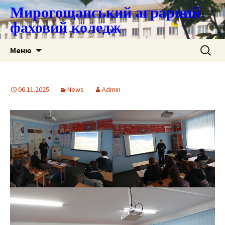
Мирогощанський аграрний
фаховий коледж
Перейти
Пошук:
Меню
до
контенту
06.11.2025
News
Admin