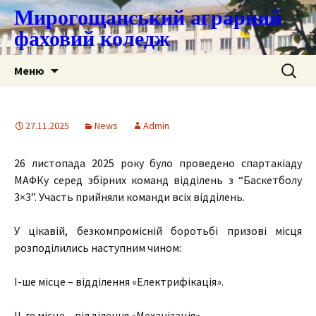
Мирогощанський аграрний
фаховий коледж
Перейти
Пошук:
Меню
до
контенту
27.11.2025
News
Admin
26 листопада 2025 року було проведено спартакіаду
МАФКу серед збірних команд відділень з “Баскетболу
3×3”. Участь прийняли команди всіх відділень.
У цікавій, безкомпромісній боротьбі призові місця
розподілились наступним чином:
І-ше місце – відділення «Електрифікація».
ІІ-ге місце – відділення «Механізація».