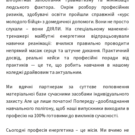
людського фактора.. Окрім розбору професійних
ризиків, здобувачі освіти пройшли справжній «курс
молодого бійця» з домедичної допомоги. Вони не просто
слухали – вони ДІЯЛИ. На спеціальному манекені-
тренажері майбутні енергетики відпрацьовували
навички реанімації: вчилися правильно проводити
непрямий масаж серця та штучне дихання. Практичний
досвід, реальні кейси та професійні поради від
практиків — це те, що робить навчання в нашому
коледжі драйвовим та актуальним.
Ми вдячні партнерам за суттєве поповнення
матеріальної бази сучасними засобами індивідуального
захисту. Але це лише початок! Попереду –дообладнання
навчального полігону, щоб наші випускники виходили в
професію на 100% готовими до викликів сучасності.
Сьогодні професія енергетика – це місія. Ми вчимо не