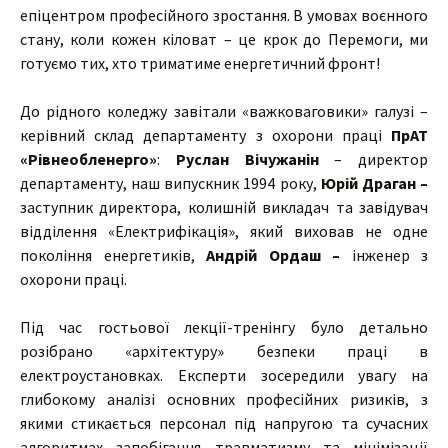
епіцентром професійного зростання. В умовах воєнного
стану, коли кожен кіловат – це крок до Перемоги, ми
готуємо тих, хто триматиме енергетичний фронт!
До рідного коледжу завітали «важковаговики» галузі –
керівний склад департаменту з охорони праці
ПрАТ
«Рівнеобленерго»
:
Руслан Вічужанін
– директор
департаменту, наш випускник 1994 року,
Юрій Драган –
заступник директора, колишній викладач та завідувач
відділення «Електрифікація», який виховав не одне
покоління енергетиків,
Андрій Ордаш –
інженер з
охорони праці.
Під час гостьової лекції-тренінгу було детально
розібрано «архітектуру» безпеки праці в
електроустановках. Експерти зосередили увагу на
глибокому аналізі основних професійних ризиків, з
якими стикається персонал під напругою та сучасних
алгоритмах запобігання травматизму та мінімізації