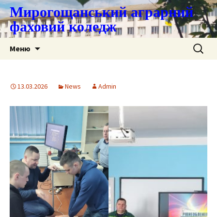
Мирогощанський аграрний
фаховий коледж
Перейти
Пошук:
Меню
до
контенту
13.03.2026
News
Admin