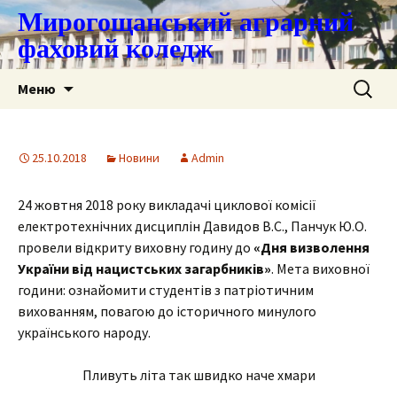
Мирогощанський аграрний
фаховий коледж
Перейти
Пошук:
Меню
до
контенту
25.10.2018
Новини
Admin
24 жовтня 2018 року викладачі циклової комісії
електротехнічних дисциплін Давидов В.С., Панчук Ю.О.
провели відкриту виховну годину до
«Дня визволення
України від нацистських загарбників»
. Мета виховної
години: ознайомити студентів з патріотичним
вихованням, повагою до історичного минулого
українського народу.
Пливуть літа так швидко наче хмари