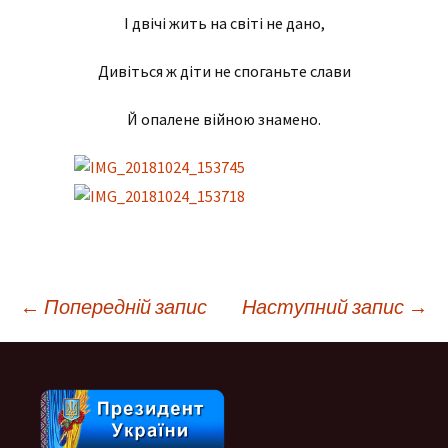
І двічі жить на світі не дано,
Дивіться ж діти не споганьте слави
Й опалене війною знамено.
Навігація
←
Попередній запис
Наступний запис
→
по
запису