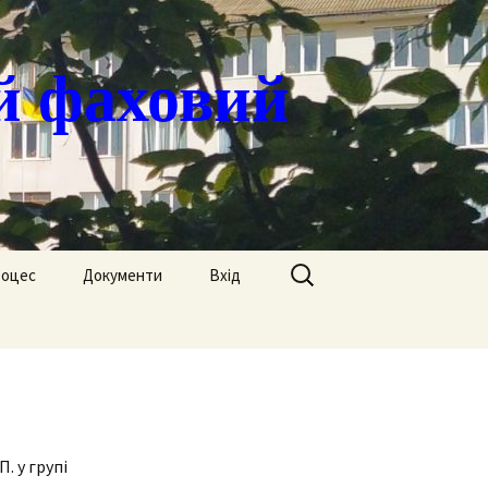
й фаховий
Пошук:
роцес
Документи
Вхід
Державні закупівлі
ація
Положення
я
Атестація
Обгрунтування
Атестація викладачів
процедур закупівлі
. у групі
Педагогічний Оскар
Нормативні документи
Звіти