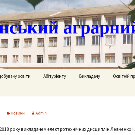
ський аграрни
добувачу освіти
Абітурієнту
Викладачу
Освітній п
ація
кринька довіри
Доступ до публічної
Охорона праці
Агрономія
інформації
часово
истанційне навчання
Цивільний захист
Електрифік
удентів
Ліцензії
Новини
Admin
озклад занять
Методична робота
Механізаці
ка
Сертифікати про
акредитацію освітньо-
2018 року викладачем електротехнічних дисциплін Левченко І.П
рафік екзаменів та
професійних програм
Технологія
ліків
Крок до успіху