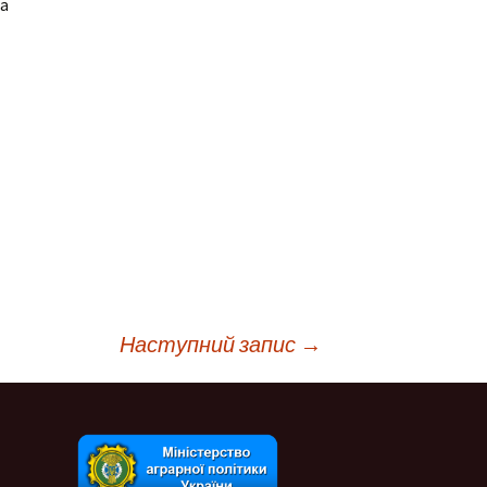
на
ня
Дистанційне навчання
Документи
Підвищення
кваліфікації
Фінансова діяльність
Навчальна
Запобігання корупції
документація
Результати оцінювання
Для молодого
викладача
Графік чергування
Медогляд
Наступний запис
→