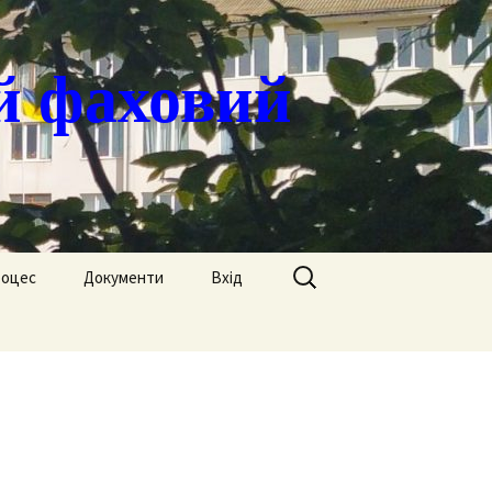
й фаховий
Пошук:
роцес
Документи
Вхід
Державні закупівлі
ація
Положення
я
Атестація
Обгрунтування
Атестація викладачів
процедур закупівлі
Педагогічний Оскар
Нормативні документи
Звіти