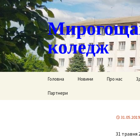
Мирогощан
коледж
Перейти
Головна
Новини
Про нас
З
до
контенту
Партнери
Публічна інформ
С
Реєстрація тим
Д
переміщених ст
31.05.2019
Р
Історична довід
31 травня 
Г
Наша гордість
за