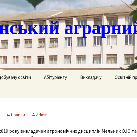
ський аграрни
добувачу освіти
Абітурієнту
Викладачу
Освітній п
ація
кринька довіри
Доступ до публічної
Охорона праці
Агрономія
інформації
часово
истанційне навчання
Цивільний захист
Електрифік
удентів
Ліцензії
Новини
Admin
озклад занять
Методична робота
Механізаці
ка
Сертифікати про
акредитацію освітньо-
2019 року викладачем агрономічних дисциплін Мельник О.Ю та
рафік екзаменів та
професійних програм
Технологія
ліків
Крок до успіху