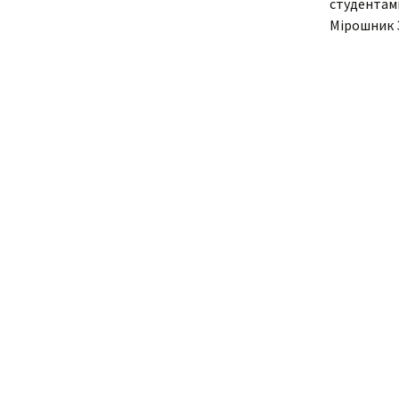
студентами
Мірошник 
Адміністрація
В
Відділення
У
н
о
Циклові комісії
С
Звернення гром
і
Кадровий склад
Н
Відомості про
С
матеріально-те
забезпечення
К
С
В