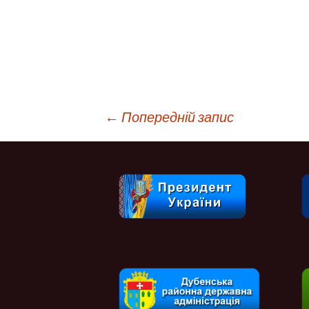
Навігація
←
Попередній запис
по
запису