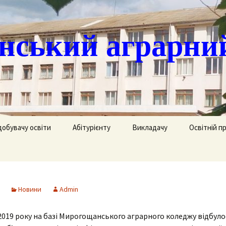
ський аграрни
добувачу освіти
Абітурієнту
Викладачу
Освітній п
ація
кринька довіри
Доступ до публічної
Охорона праці
Агрономія
інформації
часово
истанційне навчання
Цивільний захист
Електрифік
удентів
Ліцензії
Новини
Admin
озклад занять
Методична робота
Механізаці
ка
Сертифікати про
акредитацію освітньо-
2019 року на базі Мирогощанського аграрного коледжу відбуло
рафік екзаменів та
професійних програм
Технологія
ліків
Крок до успіху