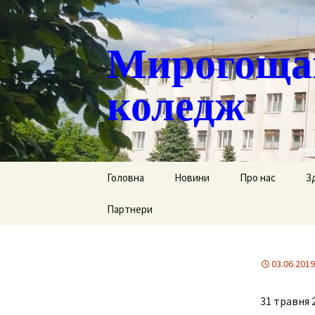
Мирогощан
коледж
Перейти
Головна
Новини
Про нас
З
до
контенту
Партнери
Публічна інформ
С
Реєстрація тим
Д
переміщених ст
03.06.2019
Р
Історична довід
31 травня 
Г
Наша гордість
за