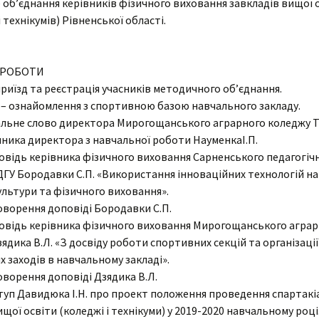
об’єднання керівників фізичного виховання завкладів вищої 
 технікумів) Рівненської області.
Cтатут закладу освіти
Анкетуван
артість навчання
Вічна пам’ять
Організаційна структура
мови доступу до
коледжу
Агрономія
 РОБОТИ
авчання для осіб з
собливими потребами
 приїзд та реєстрація учасників методичного об’єднання.
Наявність вакантних
Електрифікація
Гуманітарії
0 – ознайомлення з спортивною базою навчального закладу.
посад
оціальна
Бібліотека
італьне слово директора Мирогощанського аграрного коледжу 
адян
нфраструктура
Механізація
Соціально-економічна
Перелік платних послуг
упника директора з навчальної роботи Науменка
І.П.
Гуртожитки
повідь керівника фізичного виховання Сарненського педагогіч
МТ
Технологія
Природничо-
Кадровий склад
математична
ГУ Бородавки С.П. «Використання інноваційних технологій на
Актова зала
ультури та фізичного виховання».
типендія
хнічне
Мова освітнього
Майстрів в/н
говорення доповіді Бородавки С.П.
процесу
Спортивний комплекс
абінет психолога
повідь керівника фізичного виховання Мирогощанського агра
Фізвиховання
ядика В.Л. «З досвіду роботи спортивних секцій та організації
Медпункт
тудсамоврядування
 заходів в навчальному закладі».
говорення доповіді Дзядика В.Л.
Їдальня
иховна робота
ступ Давидюка І.Н. про проект положення проведення спартакі
ищої освіти (коледжі і технікуми) у 2019-2020 навчальному році