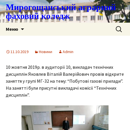
Мирогощанський аграрний
фаховий коледж
Перейти
Пошук:
Меню
до
контенту
11.10.2019
Новини
Admin
10 жовтня 2019р. в аудиторії 10, викладач технічних
дисциплін Яковлев Віталій Валерійович провів відкрите
заняття у групі МГ-32 на тему: “Побутові газові прилади”.
На занятті були присутні викладачі комісії “Технічних
дисциплін”.