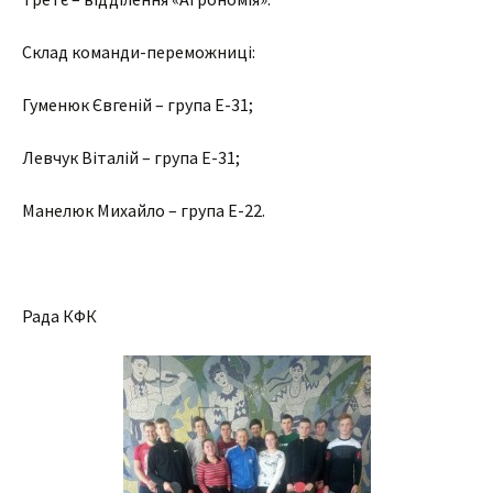
Склад команди-переможниці:
Гуменюк Євгеній – група Е-31;
Левчук Віталій – група Е-31;
Манелюк Михайло – група Е-22.
Рада КФК