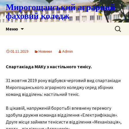
Мирогощанський аграрний
фаховий коледж
Перейти
Пошук:
Меню
до
контенту
01.11.2019
Новини
Admin
Спартакіада МАКу з настільного тенісу.
31 жовтня 2019 року відбувся черговий вид спартакіади
Мирогощанського аграрного коледжу серед збірних
команд відділень: настільний теніс.
В цікавій, напруженій боротьбі впевнену перемогу
здобула дружня команда відділення «Електрифікація».
Друге місце зайняли тенісисти відділення «Механізація»,
третє – відділення «Агрономія».