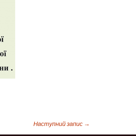
ня
Дистанційне навчання
Документи
Підвищення
кваліфікації
Фінансова діяльність
Навчальна
Запобігання корупції
документація
Результати оцінювання
Для молодого
викладача
Графік чергування
Медогляд
Наступний запис
→