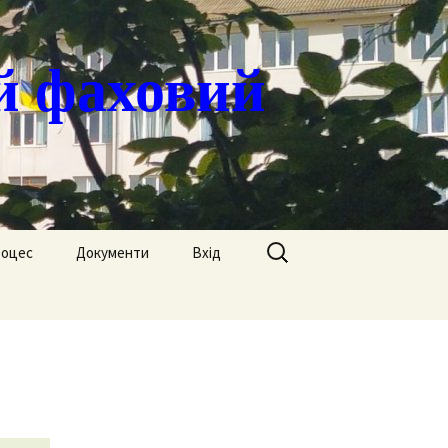
й фаховий
Пошук:
роцес
Документи
Вхід
Державні закупівлі
ація
Положення
я
Атестація
Обгрунтування
Атестація викладачів
процедур закупівлі
Педагогічний Оскар
Нормативні документи
Звіти