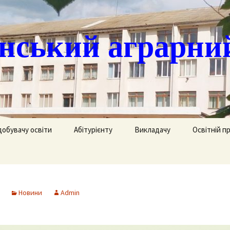
ський аграрни
добувачу освіти
Абітурієнту
Викладачу
Освітній п
ація
кринька довіри
Доступ до публічної
Охорона праці
Агрономія
інформації
часово
истанційне навчання
Цивільний захист
Електрифік
удентів
Ліцензії
Новини
Admin
озклад занять
Методична робота
Механізаці
ка
Сертифікати про
акредитацію освітньо-
рафік екзаменів та
професійних програм
Технологія
ліків
Крок до успіху