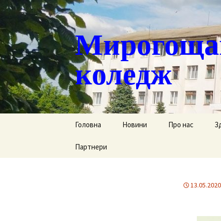
Мирогощан
коледж
Перейти
Головна
Новини
Про нас
З
до
контенту
Партнери
Публічна інформ
С
Реєстрація тим
Д
переміщених ст
13.05.2020
Р
Історична довід
Г
Наша гордість
за