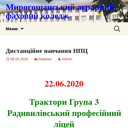
Мирогощанський аграрний
фаховий коледж
Перейти
Пошук:
Меню
до
контенту
Дистанційне навчання НПЦ
08.05.2020
Новини
Admin
22.06.2020
Трактори Група 3
Радивилівський професійний
ліцей