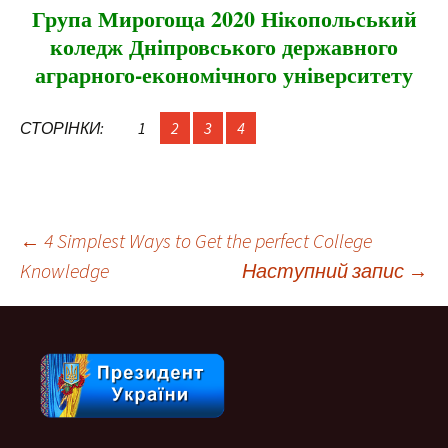
Група Мирогоща 2020 Нікопольський
коледж Дніпровського державного
аграрного-економічно
го університету
СТОРІНКИ:
1
2
3
4
Навігація
←
4 Simplest Ways to Get the perfect College
Knowledge
Наступний запис
→
по
запису