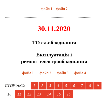
файл 1
файл 2
30.11.2020
ТО ел.обладнання
Е
ксплуатація і
р
е
монт
е
л
е
ктрообладнання
файл 1
файл 2
файл 3
файл 4
СТОРІНКИ:
1
2
3
4
5
6
7
8
9
10
11
12
13
14
15
16