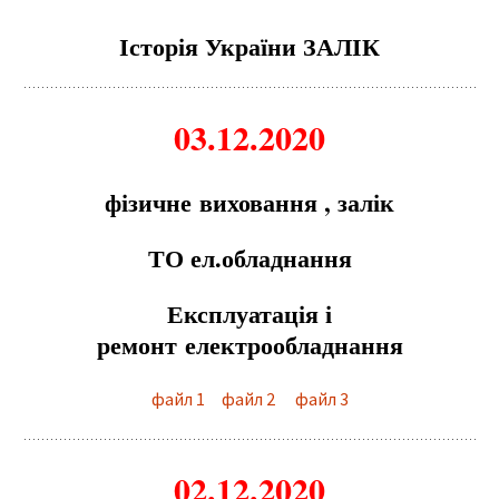
Історія України ЗАЛІК
03.12.2020
фізичн
е
виховання , залік
ТО ел.обладнання
Е
ксплуатація і
р
е
монт
е
л
е
ктрообладнання
файл 1
файл 2
файл 3
02.12.2020