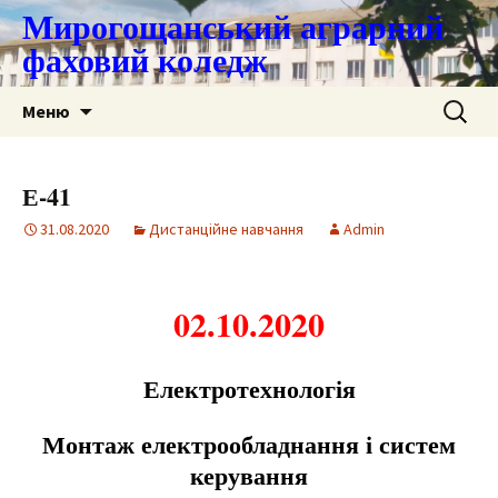
Мирогощанський аграрний
фаховий коледж
Перейти
Пошук:
Меню
до
контенту
Е-41
31.08.2020
Дистанційне навчання
Admin
02.10.2020
Електротехнологія
Монтаж електрообладнання і систем
керування