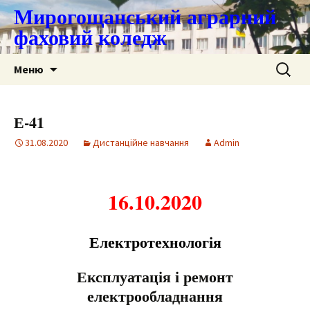
Мирогощанський аграрний
фаховий коледж
Перейти
Пошук:
Меню
до
контенту
Е-41
31.08.2020
Дистанційне навчання
Admin
16.10.2020
Електротехнологія
Експлуатація і ремонт
електрообладнання