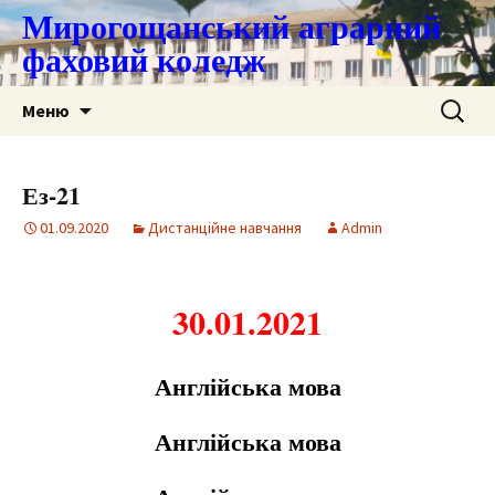
Мирогощанський аграрний
фаховий коледж
Перейти
Пошук:
Меню
до
контенту
Ез-21
01.09.2020
Дистанційне навчання
Admin
30.01.2021
Англійська мова
Англійська мова