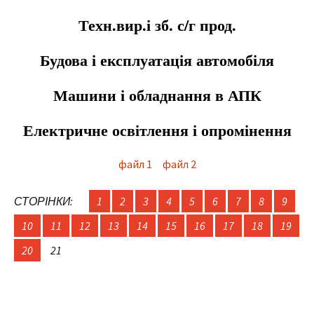
Техн.вир.і зб. с/г прод.
Будова і експлуатація автомобіля
Машини і обладнання в АПК
Електричне освітлення і опромінення
файл 1
файл 2
СТОРІНКИ:
1
2
3
4
5
6
7
8
9
10
11
12
13
14
15
16
17
18
19
20
21