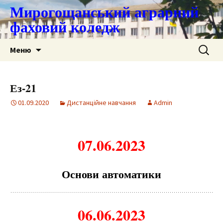
Мирогощанський аграрний
фаховий коледж
Перейти
Пошук:
Меню
до
контенту
Ез-21
01.09.2020
Дистанційне навчання
Admin
07
.06.2023
Основи автоматики
06
.06.2023