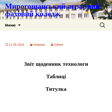
Мирогощанський аграрний
фаховий коледж
Перейти
Пошук:
Меню
до
контенту
11.05.2021
Новини
Admin
Звіт щоденник технологи
Таблиці
Титулка