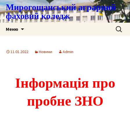
Мирогощанський аграрний
фаховий коледж
Перейти
Пошук:
Меню
до
контенту
11.01.2022
Новини
Admin
Інформація про
пробне ЗНО