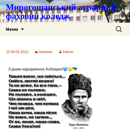
Мирогощанський аграрний
фаховий коледж
Перейти
Пошук:
Меню
до
контенту
09.03.2022
Новини
Admin