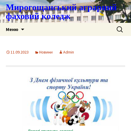
Мирогощанський аграрний
фаховий коледж
Перейти
Пошук:
Меню
до
контенту
11.09.2023
Новини
Admin