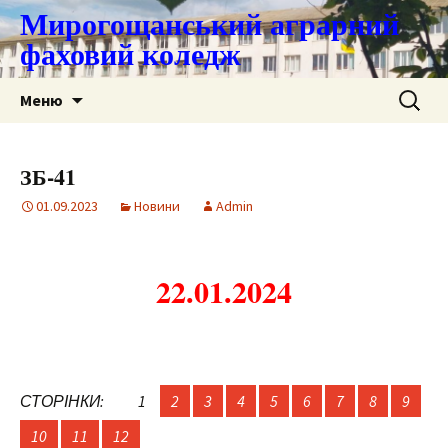
Мирогощанський аграрний
фаховий коледж
Перейти
Пошук:
Меню
до
контенту
ЗБ-41
01.09.2023
Новини
Admin
22.01.2024
СТОРІНКИ:
1
2
3
4
5
6
7
8
9
10
11
12