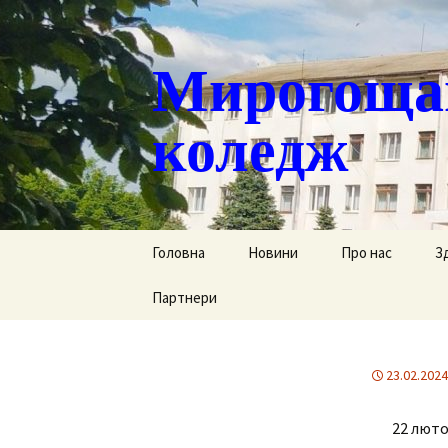
Мирогощан
коледж
Перейти
Головна
Новини
Про нас
З
до
контенту
Партнери
Публічна інформ
С
Реєстрація тим
Д
переміщених ст
23.02.2024
Р
Історична довід
22 люто
Г
Наша гордість
за