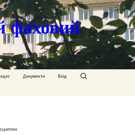
й фаховий
Пошук:
роцес
Документи
Вхід
Державні закупівлі
ація
Положення
я
Атестація
Обгрунтування
Атестація викладачів
процедур закупівлі
исциплін
Педагогічний Оскар
Нормативні документи
Звіти