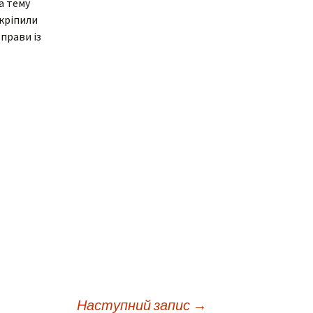
а тему
акріпили
ня
Дистанційне навчання
Документи
прави із
Підвищення
кваліфікації
Фінансова діяльність
Навчальна
Запобігання корупції
документація
Результати оцінювання
Для молодого
викладача
Графік чергування
Медогляд
Наступний запис
→