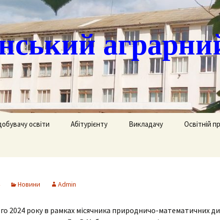
ський аграрни
добувачу освіти
Абітурієнту
Викладачу
Освітній п
ація
кринька довіри
Доступ до публічної
Охорона праці
Агрономія
інформації
часово
истанційне навчання
Цивільний захист
Електрифік
удентів
Ліцензії
Новини
Admin
озклад занять
Методична робота
Механізаці
ка
Сертифікати про
акредитацію освітньо-
го 2024 року в рамках місячника природничо-математичних д
рафік екзаменів та
професійних програм
Технологія
ліків
Крок до успіху