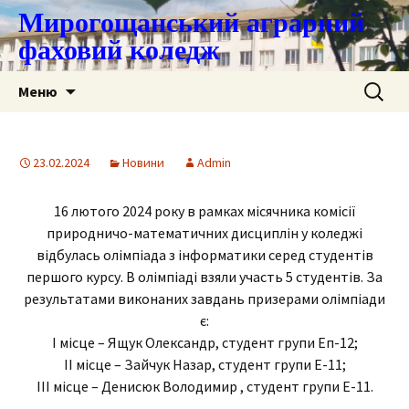
Мирогощанський аграрний
фаховий коледж
Перейти
Пошук:
Меню
до
контенту
23.02.2024
Новини
Admin
16 лютого 2024 року в рамках місячника комісії
природничо-математичних дисциплін у коледжі
відбулась олімпіада з інформатики серед студентів
першого курсу. В олімпіаді взяли участь 5 студентів. За
результатами виконаних завдань призерами олімпіади
є:
І місце – Ящук Олександр, студент групи Еп-12;
ІІ місце – Зайчук Назар, студент групи Е-11;
ІІІ місце – Денисюк Володимир , студент групи Е-11.