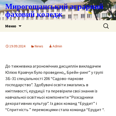
Мирогощанський аграрний
фаховий коледж
Перейти
Пошук:
Меню
до
контенту
19.09.2024
News
Admin
До тижневика агрономічних дисциплін викладачем
Юлією Кравчук було проведено,, Брейн-ринг” у групі
ЗБ-31 спеціальності 206 “Садово-паркове
господарство”. Здобувачі освіти змагались в
кмітливості, ерудиції та перевірили свої знання із
навчальної освітньої компоненти “Розсадники
декоративних культур”. Із двох команд “Ерудит” і
“Спритність ” переможцями стала команда “Ерудит “.