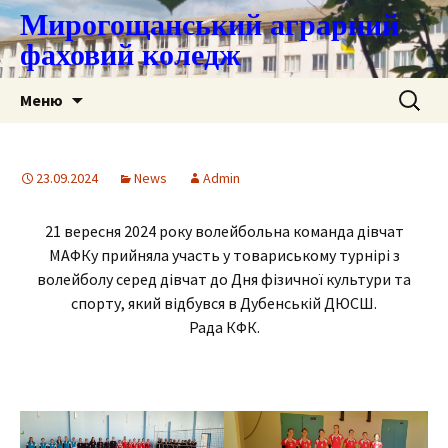
Мирогощанський аграрний
фаховий коледж
Перейти
Пошук:
Меню
до
контенту
23.09.2024
News
Admin
21 вересня 2024 року волейбольна команда дівчат
МАФКу прийняла участь у товариському турнірі з
волейболу серед дівчат до Дня фізичної культури та
спорту, який відбувся в Дубенській ДЮСШ.
Рада КФК.