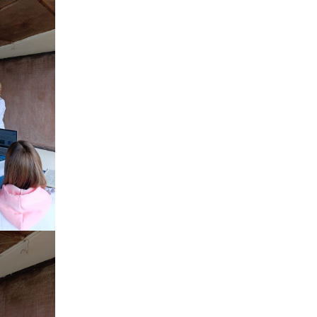
ня
Дистанційне навчання
Документи
Підвищення
кваліфікації
Фінансова діяльність
Навчальна
Запобігання корупції
документація
Результати оцінювання
Для молодого
викладача
Графік чергування
Медогляд