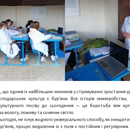
 що одним із найбільших чинників у стримуванні зростання 
осподарських культур є бур’яни. Вся історія землеробства, 
ультурного посіву до сьогодення — це боротьба між ку
за вологу, поживу та сонячне світло.
ьогодні, не існує жодного універсального способу, як знищит
ур’янів, процес видалення їх з поля є постійним і регулярним.