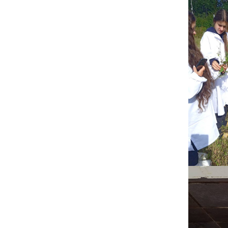
Адміністрація
В
Відділення
У
н
о
Циклові комісії
С
Звернення гром
і
Кадровий склад
Н
Відомості про
С
матеріально-те
забезпечення
К
С
В