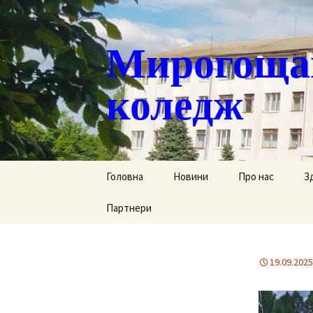
Мирогощан
коледж
Перейти
Головна
Новини
Про нас
З
до
контенту
Партнери
Публічна інформ
С
Реєстрація тим
Д
переміщених ст
19.09.2025
Р
Історична довід
Г
Наша гордість
за