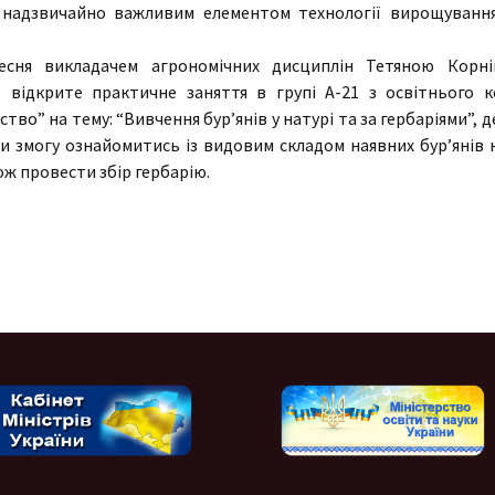
є надзвичайно важливим елементом технології вирощування
ня викладачем агрономічних дисциплін Тетяною Корній
 відкрите практичне заняття в групі А-21 з освітнього 
тво” на тему: “Вивчення бур’янів у натурі та за гербаріями”, д
ли змогу ознайомитись із видовим складом наявних бур’янів 
кож провести збір гербарію.