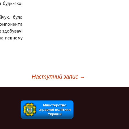
 будь-якої
чук, було
компонента
е здобувачі
на певному
Наступний запис
→