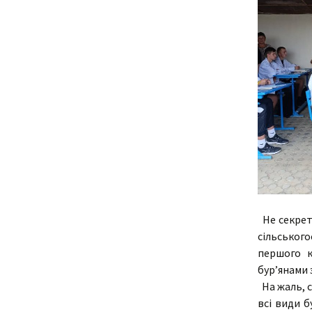
Не секрет,
сільськог
першого к
бур’янами 
На жаль, с
всі види б