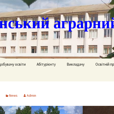
ський аграрни
добувачу освіти
Абітурієнту
Викладачу
Освітній п
ація
кринька довіри
Доступ до публічної
Охорона праці
Агрономія
інформації
часово
истанційне навчання
Цивільний захист
Електрифік
удентів
Ліцензії
News
Admin
озклад занять
Методична робота
Механізаці
ка
Сертифікати про
акредитацію освітньо-
рафік екзаменів та
професійних програм
Технологія
ліків
Крок до успіху