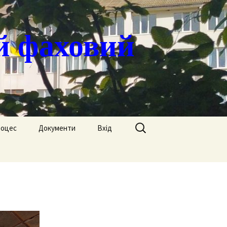
й фаховий
Пошук:
роцес
Документи
Вхід
Державні закупівлі
ація
Положення
я
Атестація
Обгрунтування
Атестація викладачів
процедур закупівлі
Педагогічний Оскар
Нормативні документи
Звіти