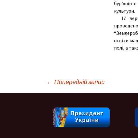
бур’янів 
культури.
17 верес
проведено
“Землеробс
освіти ма
полі, а та
Навігація
←
Попередній запис
по
запису