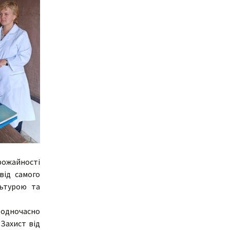
урожайності
від самого
льтурою та
и одночасно
 Захист від