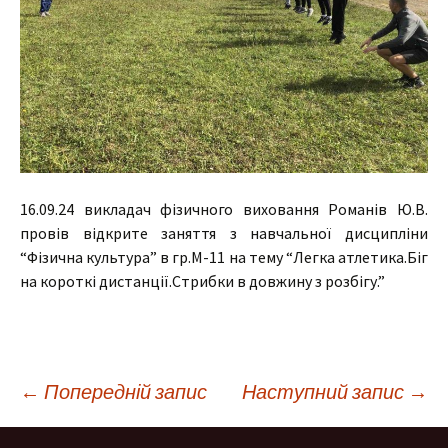
16.09.24 викладач фізичного виховання Романів Ю.В.
провів відкрите заняття з навчальної дисципліни
“Фізична культура” в гр.М-11 на тему “Легка атлетика.Біг
на короткі дистанції.Стрибки в довжину з розбігу.”
Навігація
←
Попередній запис
Наступний запис
→