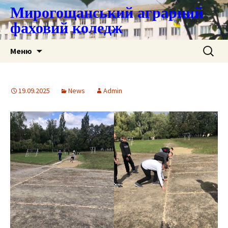
Мирогощанський аграрний
фаховий коледж
Перейти
Пошук:
Меню
до
контенту
19.09.2025
News
Admin