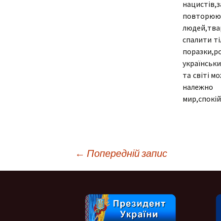
нацистів
повторюют
людей,твар
спалити ті
поразки,ро
українськи
та світі м
належн
мир,спокій
Навігація
←
Попередній запис
по