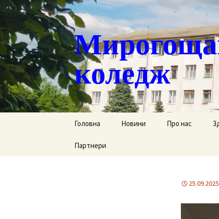
Мирогощан
коледж
Перейти
Головна
Новини
Про нас
З
до
контенту
Партнери
Публічна інформ
С
Реєстрація тим
Д
переміщених ст
25.09.2025
Р
Історична довід
Г
Наша гордість
за