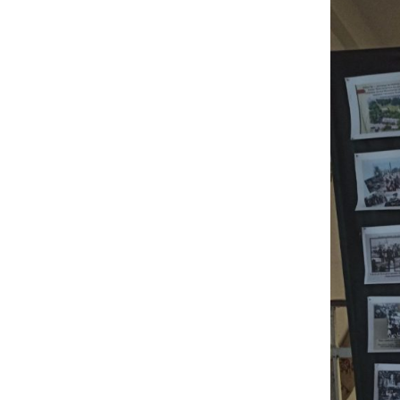
Адміністрація
В
Відділення
У
н
о
Циклові комісії
С
Звернення гром
і
Кадровий склад
Н
Відомості про
С
матеріально-те
забезпечення
К
С
В