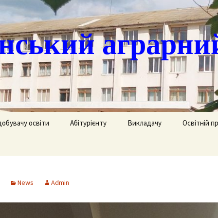
ський аграрни
добувачу освіти
Абітурієнту
Викладачу
Освітній п
ація
кринька довіри
Доступ до публічної
Охорона праці
Агрономія
інформації
часово
истанційне навчання
Цивільний захист
Електрифік
удентів
Ліцензії
News
Admin
озклад занять
Методична робота
Механізаці
ка
Сертифікати про
акредитацію освітньо-
рафік екзаменів та
професійних програм
Технологія
ліків
Крок до успіху