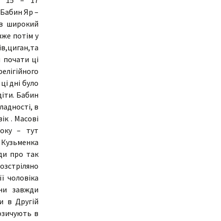
 У 15 – 17
 Бабин Яр –
ав широкий
вже потім у
в,циган,та
 почати ці
релігійного
 ці дні було
діти. Бабин
ладності, в
ік . Масові
року – тут
а Кузьменка
ди про так
розстріляно
її чоловіка
ни завжди
и в Другій
позичують в