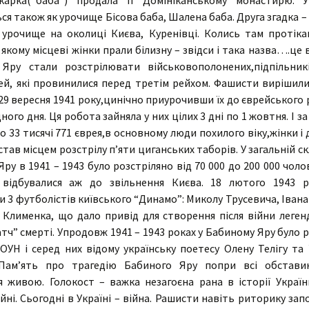
карка(“баба”) продала її Домініканському монастирю.
ься також як урочище Бісова баба, Шалена баба. Друга згадка –
 урочище на околиці Києва, Куренівці. Колись там протік
 якому місцеві жінки прали білизну – звідси і така назва….це 
Яру стали розстрілювати військовополонених,підпільникі
ей, які провинилися перед третім рейхом. Фашисти вирішили
29 вересня 1941 року,цинічно приурочивши їх до єврейського 
ного дня. Ця робота зайняла у них цілих 3 дні по 1 жовтня. І за
о 33 тисячі 771 єврея,в основному люди похилого віку,жінки і 
став місцем розстрілу п’яти циганських таборів. У загальній ск
ру в 1941 – 1943 було розстріляно від 70 000 до 200 000 чолов
 відбувалися аж до звільнення Києва. 18 лютого 1943 
и 3 футболістів київського “Динамо”: Миколу Трусевича, Іван
я Клименка, що дало привід для створення після війни леген
тч” смерті. Упродовж 1941 – 1943 роках у Бабиному Яру було 
ОУН і серед них відому українську поетесу Олену Телігу та 
 Пам’ять про трагедію Бабиного Яру попри всі обстави
я живою. Голокост – важка незагоєна рана в історії Україн
ійні. Сьогодні в Україні – війна. Рашисти навіть риторику за