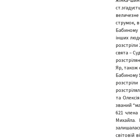
жінка-шин
ст.згадуєт
величезне
струмок, в
Бабиному 
інших люд
розстріли 
свята – Суд
розстрілян
Яр, також 
Бабиному Я
розстріли
розстрілял
та Олексі
званий “ма
621 члена 
Михайла.
залишалас
світовій в