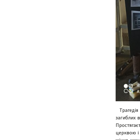
Трагедія 
загиблих в
Простягає
церквою і 