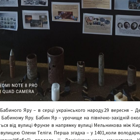
Бабиного Яру – в серці українського народу.29 вересня – Де
 Бабиному Яру. Бабин Яр – урочище на північно-західній око
ться від вулиці Фрунзе в напрямку вулиці Мельникова між Ки
вулицею Олени Теліги. Перша згадка – у 1401,коли володарка