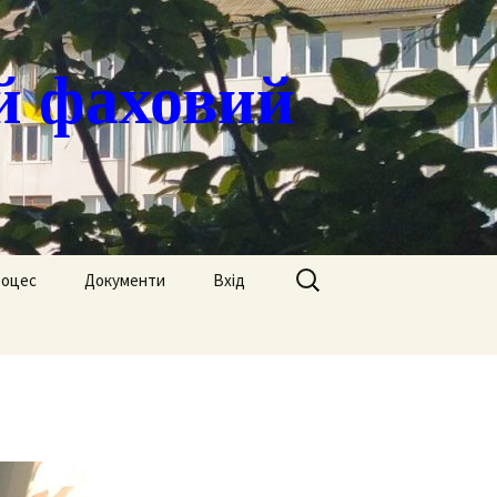
й фаховий
Пошук:
роцес
Документи
Вхід
Державні закупівлі
ація
Положення
я
Атестація
Обгрунтування
Атестація викладачів
процедур закупівлі
Педагогічний Оскар
Нормативні документи
Звіти