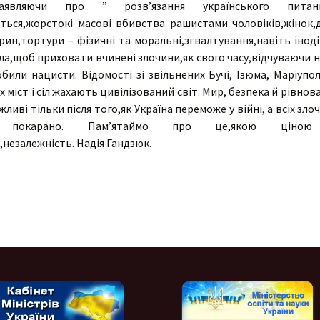
,заявляючи про ” розв’язання українського питання
ься,жорстокі масові вбивства рашистами чоловіків,жінок,ді
ин,тортури – фізичні та моральні,згвалтування,навіть інод
ла,щоб приховати вчинені злочини,як свого часу,відчуваючи
били нацисти. Відомості зі звільнених Бучі, Ізюма, Маріупо
х міст і сіл жахають цивілізований світ. Мир, безпека й рівнова
ожливі тільки після того,як Україна переможе у війні, а всіх зло
о покарано. Пам’ятаймо про це,якою ціною 
,незалежність. Надія Гандзюк.