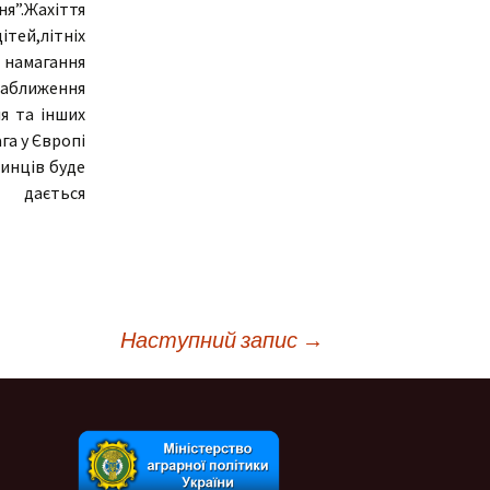
”.Жахіття
тей,літніх
і намагання
 наближення
ля та інших
га у Європі
чинців буде
дається
Наступний запис
→