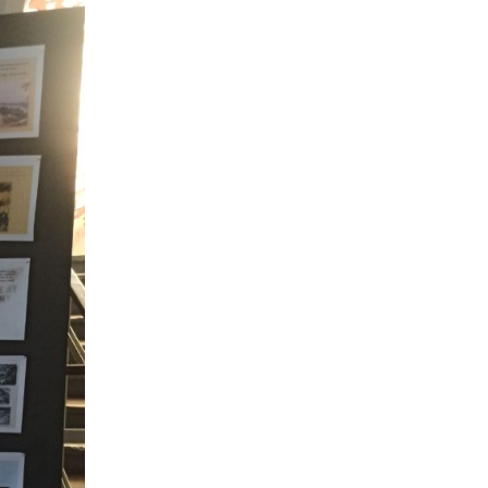
ня
Дистанційне навчання
Документи
Підвищення
кваліфікації
Фінансова діяльність
Навчальна
Запобігання корупції
документація
Результати оцінювання
Для молодого
викладача
Графік чергування
Медогляд