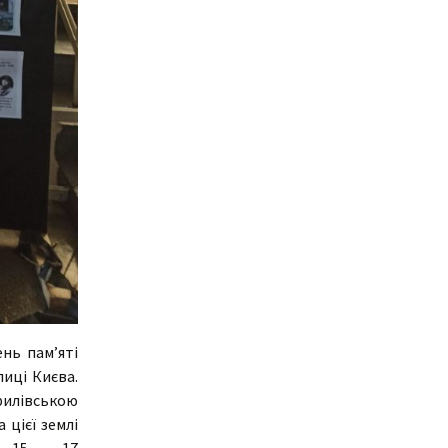
нь пам’яті
лиці Києва.
рилівською
 цієї землі